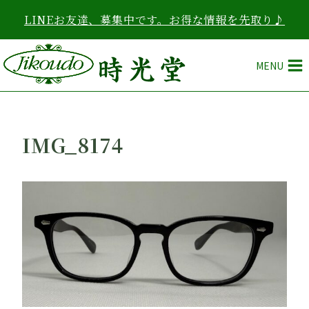
内
LINEお友達、募集中です。お得な情報を先取り♪
容
を
ス
MENU
キ
ッ
プ
IMG_8174