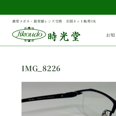
内
容
を
激安メガネ・最安値レンズ交換 全国ネット販売OK
ス
キ
お知
ッ
プ
IMG_8226