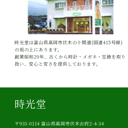
時光堂は富山県高岡市伏木の十間道(国道415号線)
の坂の上にあります。
創業昭和20年、古くから時計・メガネ・宝飾を取り
扱い、安心と安さを提供しております。
時光堂
〒933-0114 富山県高岡市伏木古府2-4-34