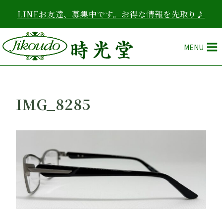
内
LINEお友達、募集中です。お得な情報を先取り♪
容
を
ス
MENU
キ
ッ
プ
IMG_8285