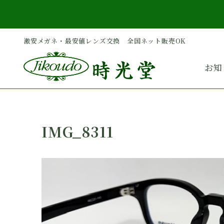
内
容
を
激安メガネ・最安値レンズ交換 全国ネット販売OK
ス
キ
お知
ッ
プ
IMG_8311