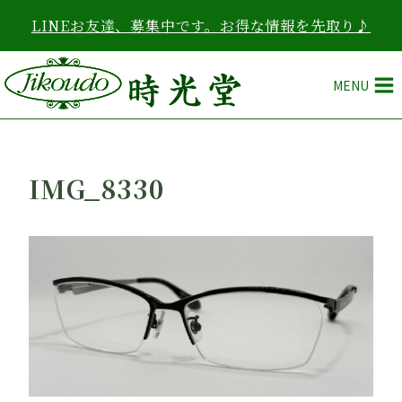
内
LINEお友達、募集中です。お得な情報を先取り♪
容
を
ス
MENU
キ
ッ
プ
IMG_8330