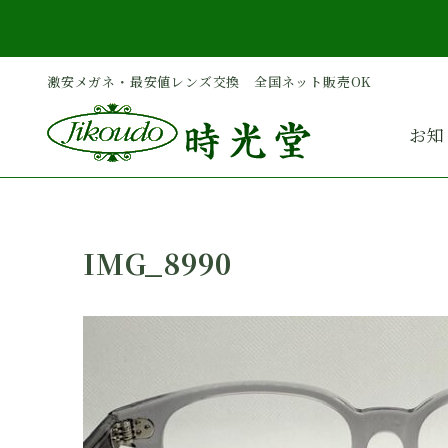
内
容
を
激安メガネ・最安値レンズ交換 全国ネット販売OK
ス
キ
お知
ッ
プ
IMG_8990