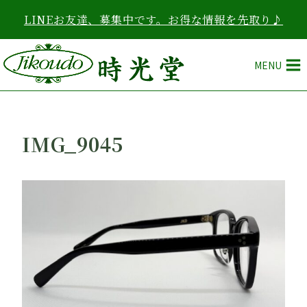
内
LINEお友達、募集中です。お得な情報を先取り♪
容
を
ス
MENU
キ
ッ
プ
IMG_9045