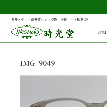
内
容
を
激安メガネ・最安値レンズ交換 全国ネット販売OK
ス
キ
お知
ッ
プ
IMG_9049