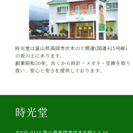
時光堂は富山県高岡市伏木の十間道(国道415号線)
の坂の上にあります。
創業昭和20年、古くから時計・メガネ・宝飾を取り
扱い、安心と安さを提供しております。
時光堂
〒933-0114 富山県高岡市伏木古府2-4-34