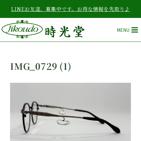
内
LINEお友達、募集中です。お得な情報を先取り♪
容
を
ス
MENU
キ
ッ
プ
IMG_0729 (1)