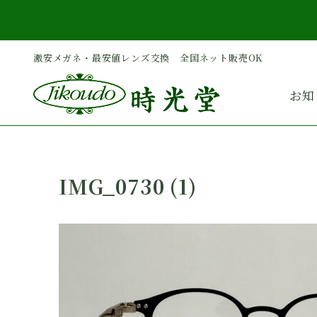
内
容
を
激安メガネ・最安値レンズ交換 全国ネット販売OK
ス
キ
お知
ッ
プ
IMG_0730 (1)