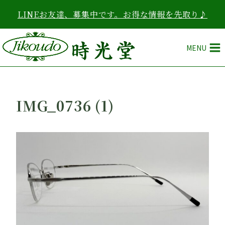
内
LINEお友達、募集中です。お得な情報を先取り♪
容
を
ス
MENU
キ
ッ
プ
IMG_0736 (1)