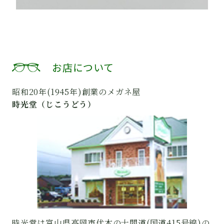
お店について
昭和20年(1945年)創業のメガネ屋
時光堂（じこうどう）
時光堂は富山県高岡市伏木の十間道(国道415号線)の