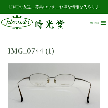
内
LINEお友達、募集中です。お得な情報を先取り♪
容
を
ス
MENU
キ
ッ
プ
IMG_0744 (1)