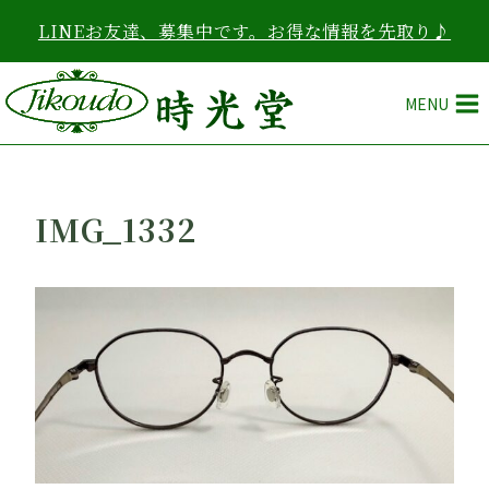
内
LINEお友達、募集中です。お得な情報を先取り♪
容
を
ス
MENU
キ
ッ
プ
IMG_1332