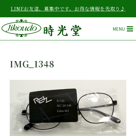
内
LINEお友達、募集中です。お得な情報を先取り♪
容
を
ス
MENU
キ
ッ
プ
IMG_1348