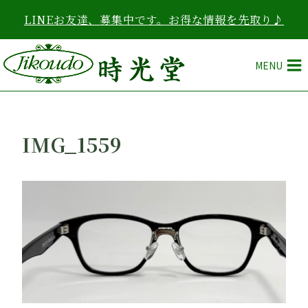
内
LINEお友達、募集中です。お得な情報を先取り♪
容
を
ス
MENU
キ
ッ
プ
IMG_1559