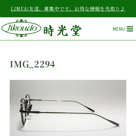
内
LINEお友達、募集中です。お得な情報を先取り♪
容
を
ス
MENU
キ
ッ
プ
IMG_2294