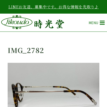
内
LINEお友達、募集中です。お得な情報を先取り♪
容
を
ス
MENU
キ
ッ
プ
IMG_2782