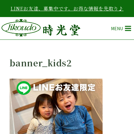
内
LINEお友達、募集中です。お得な情報を先取り♪
容
を
ス
MENU
キ
ッ
プ
banner_kids2