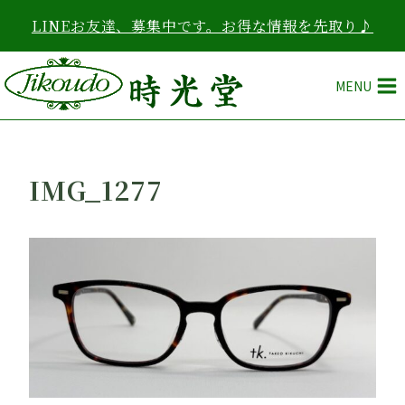
内
LINEお友達、募集中です。お得な情報を先取り♪
容
を
ス
MENU
キ
ッ
プ
IMG_1277