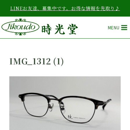
内
LINEお友達、募集中です。お得な情報を先取り♪
容
を
ス
MENU
キ
ッ
プ
IMG_1312 (1)