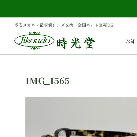
内
容
を
激安メガネ・最安値レンズ交換 全国ネット販売OK
ス
キ
お知
ッ
プ
IMG_1565