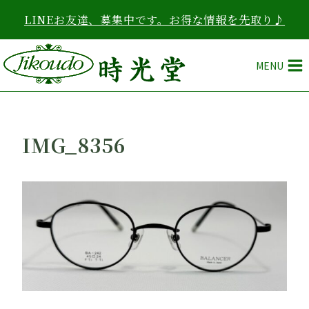
内
LINEお友達、募集中です。お得な情報を先取り♪
容
を
ス
MENU
キ
ッ
プ
IMG_8356