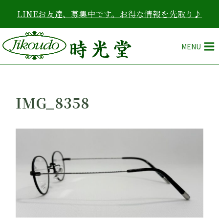
内
LINEお友達、募集中です。お得な情報を先取り♪
容
を
ス
MENU
キ
ッ
プ
IMG_8358