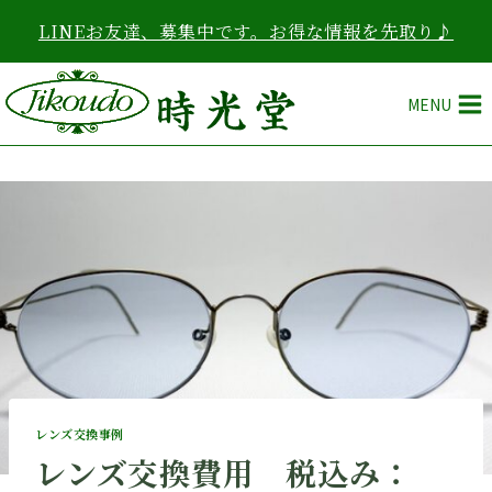
内
LINEお友達、募集中です。お得な情報を先取り♪
容
を
ス
MENU
キ
ッ
プ
レンズ交換事例
レンズ交換費用 税込み：