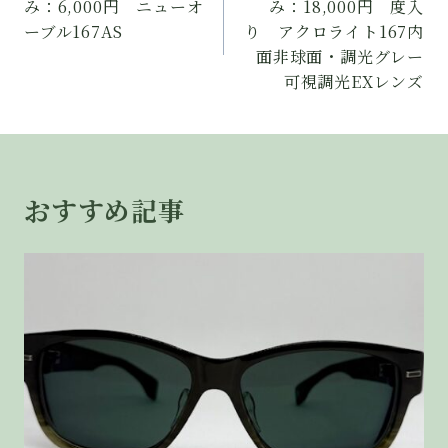
み：6,000円 ニューオ
み：18,000円 度入
ナ
ーブル167AS
り アクロライト167内
面非球面・調光グレー
ビ
可視調光EXレンズ
ゲ
ー
シ
おすすめ記事
ョ
ン