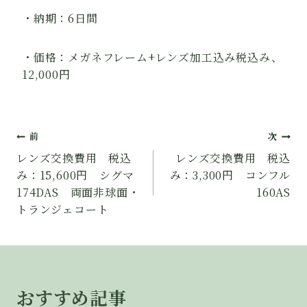
・納期：6日間
・価格：メガネフレーム+レンズ加工込み税込み、
12,000円
投
前
次
レンズ交換費用 税込
レンズ交換費用 税込
稿
み：15,600円 シグマ
み：3,300円 コンフル
ナ
174DAS 両面非球面・
160AS
トランジェコート
ビ
ゲ
ー
おすすめ記事
シ