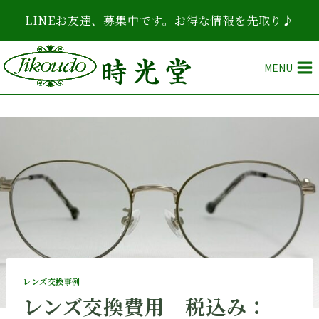
内
LINEお友達、募集中です。お得な情報を先取り♪
容
を
ス
MENU
キ
ッ
プ
レンズ交換事例
レンズ交換費用 税込み：