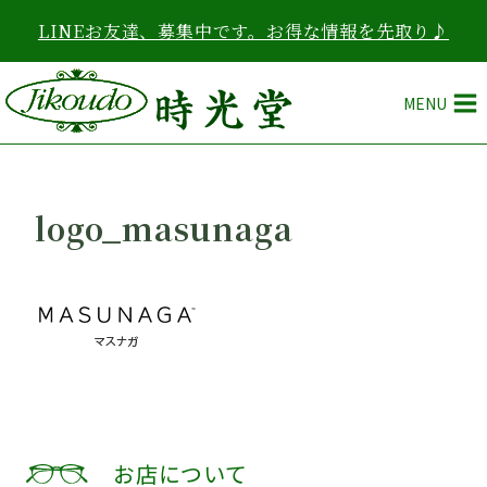
内
LINEお友達、募集中です。お得な情報を先取り♪
容
を
ス
MENU
キ
ッ
プ
logo_masunaga
お店について