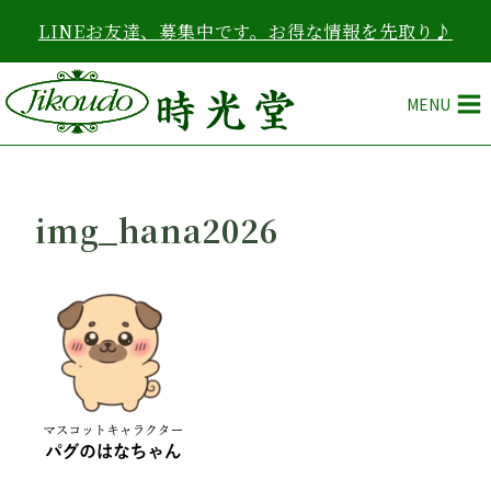
内
LINEお友達、募集中です。お得な情報を先取り♪
容
を
ス
MENU
キ
ッ
プ
img_hana2026