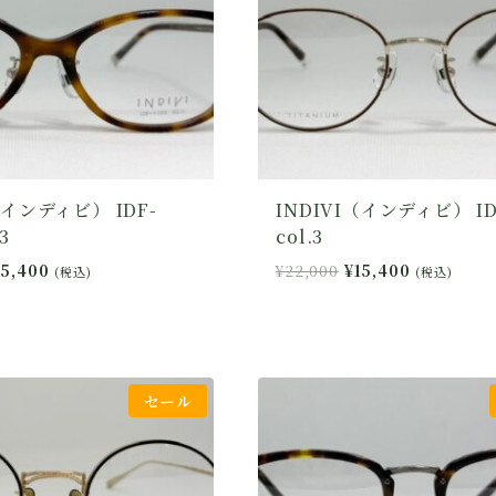
（インディビ） IDF-
INDIVI（インディビ） ID
3
col.3
現
元
現
15,400
¥
22,000
¥
15,400
(税込)
(税込)
在
の
在
の
価
の
価
格
価
格
は
格
22,000
は
¥22,000
は
セール
¥15,400
で
¥15,400
で
し
で
。
す。
た。
す。