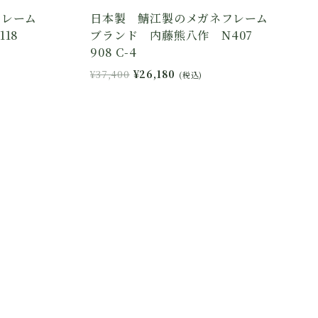
フレーム
日本製 鯖江製のメガネフレーム
118
ブランド 内藤熊八作 N407
908 C-4
元
現
¥
37,400
¥
26,180
(税込)
の
在
価
の
格
価
は
格
¥37,400
は
で
¥26,180
し
で
た。
す。