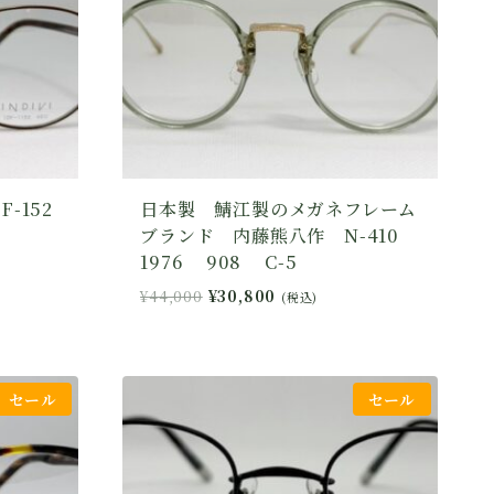
F-152
日本製 鯖江製のメガネフレーム
ブランド 内藤熊八作 N-410
1976 908 C-5
元
現
¥
44,000
¥
30,800
(税込)
の
在
価
の
格
価
は
格
セール
セール
¥44,000
は
で
¥30,800
し
で
た。
す。