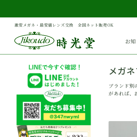
内
容
を
激安メガネ・最安値レンズ交換 全国ネット販売OK
ス
キ
お知
ッ
プ
メガネ
ブランド別
があれば、