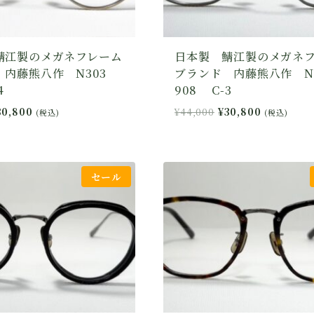
鯖江製のメガネフレーム
日本製 鯖江製のメガネ
 内藤熊八作 N303
ブランド 内藤熊八作 N
4
908 C-3
現
元
現
30,800
¥
44,000
¥
30,800
(税込)
(税込)
在
の
在
の
価
の
価
格
価
格
は
格
セール
44,000
は
¥44,000
は
¥30,800
で
¥30,800
で
し
で
。
す。
た。
す。