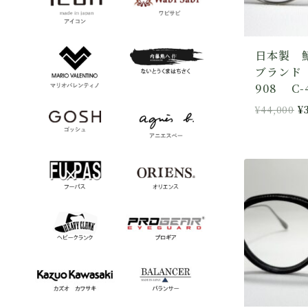
日本製 
ブランド
908 C-
元
¥
44,000
¥
の
価
格
は
¥
で
し
た