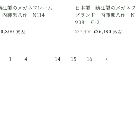
鯖江製のメガネフレーム
日本製 鯖江製のメガネ
 内藤熊八作 N114
ブランド 内藤熊八作 N
1
908 C-2
現
元
現
30,800
¥
37,400
¥
26,180
(税込)
(税込)
在
の
在
の
価
の
価
格
価
格
は
格
3
4
…
14
15
16
→
44,000
は
¥37,400
は
¥30,800
で
¥26,180
で
し
で
。
す。
た。
す。