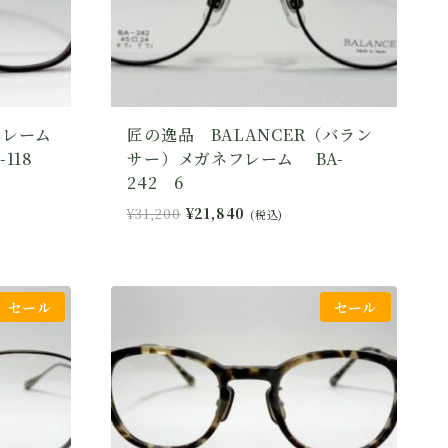
フレーム
匠の逸品 BALANCER（バラン
-118
サー）メガネフレーム BA-
242 6
元
現
¥
31,200
¥
21,840
(税込)
の
在
価
の
格
価
は
格
セール
セール
¥31,200
は
で
¥21,840
し
で
た。
す。