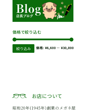
価格で絞り込む
最
最
価格:
¥6,600
—
¥30,800
絞り込み
低
高
価
価
格
格
お店について
昭和20年(1945年)創業のメガネ屋