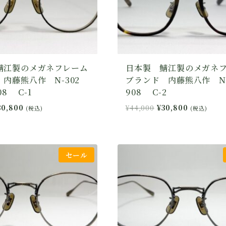
鯖江製のメガネフレーム
日本製 鯖江製のメガネ
 内藤熊八作 N-302
ブランド 内藤熊八作 N
08 C-1
908 C-2
現
元
現
30,800
¥
44,000
¥
30,800
(税込)
(税込)
在
の
在
の
価
の
価
格
価
格
は
格
セール
44,000
は
¥44,000
は
¥30,800
で
¥30,800
で
し
で
。
す。
た。
す。