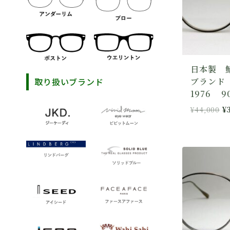
日本製 
取り扱いブランド
ブランド
1976 9
元
¥
44,000
¥
の
価
格
は
¥
で
し
た