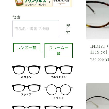
検索
検
索
INDIVI
レンズ一覧
フレーム一
1155 col.
覧
元
¥
22,000
¥
の
価
格
は
¥
で
し
た