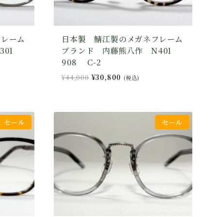
フレーム
日本製 鯖江製のメガネフレーム
301
ブランド 内藤熊八作 N401
908 C-2
元
現
¥
44,000
¥
30,800
(税込)
の
在
価
の
格
価
は
格
セール
セール
¥44,000
は
で
¥30,800
し
で
た。
す。