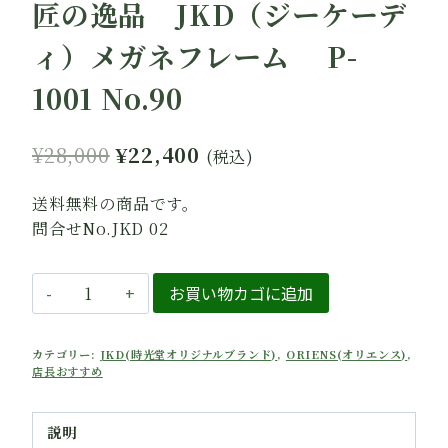
匠の逸品 JKD（ジーケーデ
ィ）メガネフレーム P-
1001 No.90
元
現
¥
28,000
¥
22,400
(税込)
の
在
送料無料の商品です。
価
の
問合せNo.JKD 02
格
価
は
格
匠
お買い物カゴに追加
の
¥28,000
は
逸
で
¥22,400
カテゴリー:
JKD(時光堂オリジナルブランド)
,
ORIENS(オリエンス)
,
品
店長おすすめ
し
で
JKD（ジ
た。
す。
ー
説明
ケ