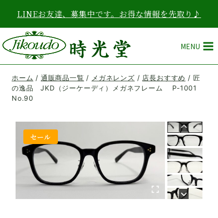
内
LINEお友達、募集中です。お得な情報を先取り♪
容
を
ス
MENU
キ
ッ
プ
ホーム
/
通販商品一覧
/
メガネレンズ
/
店長おすすめ
/
匠
の逸品 JKD（ジーケーディ）メガネフレーム P-1001
No.90
セール