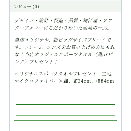
ー
レビュー (0)
デ
ィ）
デザイン・設計・製造・品質・鯖江産・アフ
メ
ターフォローにこだわりぬいた至高の一品。
ガ
当店オリジナル、超ビッグサイズフレームで
ネ
す。フレーム+レンズをお買い上げの方にもれ
フ
なく当店オリジナルスポーツタオル（黒orピ
レ
ンク）プレゼント！
ー
ム
オリジナルスポーツタオルプレゼント 生地：
P-
マイクロファイバー×綿、縦34cm、横84cm
1001
No.90
個