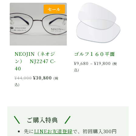
格
価
格
価
セール
は
格
は
格
¥25,300
は
¥28,000
は
で
¥17,710
で
¥22,400
し
で
し
で
た。
す。
た。
す。
NEOJIN（ネオジ
ゴルフ１６０平面
ン） NJ2247 C-
価
¥
9,680
–
¥
19,800
(税
40
格
込)
帯:
元
現
¥
44,000
¥
30,800
(税
¥9,680
の
在
込)
–
価
の
¥19,800
格
価
は
格
¥44,000
は
で
¥30,800
ご購入特典
し
で
た。
す。
先に
LINEお友達登録
で、初回購入300円