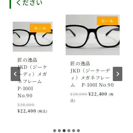
ください
セール
セール
匠の逸品
匠の逸品
JKD（ジーケ
JKD（ジーケーデ
ーディ）メガ
ィ）メガネフレー
ネフレーム
ム P-1001 No.90
ム
P-1001
元
現
¥
28,000
¥
22,400
¥
(税
No.90
の
在
込)
込
元
¥
28,000
価
の
の
現
¥
22,400
(税込)
格
価
価
在
は
格
格
の
¥28,000
は
は
価
,400
で
¥22,400