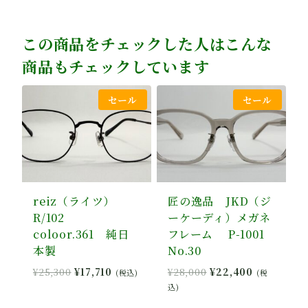
¥28,000
格
し
で
で
は
た。
す。
し
¥22,400
この商品をチェックした人はこんな
た。
で
商品もチェックしています
す。
セール
セール
reiz（ライツ）
匠の逸品 JKD（ジ
R/102
ーケーディ）メガネ
coloor.361 純日
フレーム P-1001
本製
No.30
元
現
元
現
¥
25,300
¥
17,710
¥
28,000
¥
22,400
(税込)
(税
の
在
の
在
込)
価
の
価
の