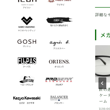
詳細な
メ
セール
セール
遠近両用レンズ V-
匠の逸品 JKD（ジー
pro160（ブイプロ）
ケーディ）メガネフレ
ーム P-1002 No.41
元
現
¥
17,600
¥
8,800
(税込)
の
在
元
現
¥
28,000
¥
22,400
(税込)