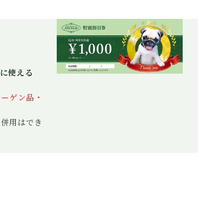
は
格
は
格
¥46,440
は
¥34,560
は
で
¥28,000
で
¥20,700
し
で
し
で
た。
す。
た。
す。
に使える
バーゲン品・
の併用はでき