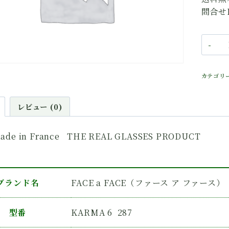
問合せN
F
a
F
カテゴリ
ァ
ー
ス
レビュー (0)
ア
フ
ade in France THE REAL GLASSES PRODUCT
ァ
ー
ス
K
ブランド名
FACE a FACE（ファース ア ファース）
6
2
型番
KARMA 6 287
個