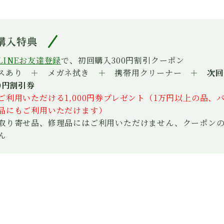
は
格
は
格
¥37,800
は
¥46,440
は
で
¥22,680
で
¥28,000
購入特典
し
で
し
で
た。
す。
た。
す。
LINEお友達登録
で、初回購入300円割引クーポン
スあり ＋ メガネ拭き ＋ 携帯用クリーナー ＋
次回
00円割引券
ご利用いただける1,000円券プレゼント（1万円以上の品、
品にもご利用いただけます）
取り寄せ品、修理品にはご利用いただけません、クーポン
ん