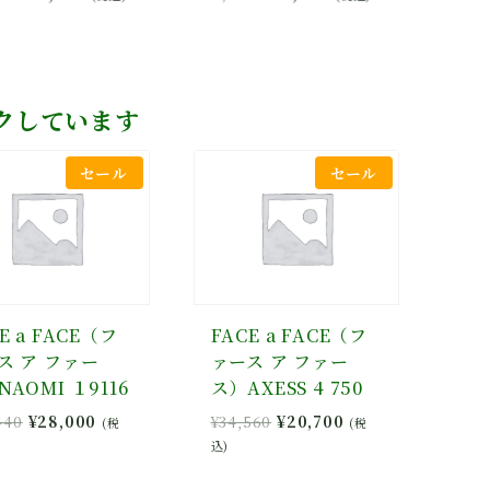
の
在
の
在
価
の
価
の
格
価
格
価
は
格
は
格
¥28,000
は
¥28,000
は
クしています
で
¥22,400
で
¥22,400
し
で
し
で
セール
セール
た。
す。
た。
す。
E a FACE（フ
FACE a FACE（フ
ス ア ファー
ァース ア ファー
AOMI １9116
ス）AXESS 4 750
元
現
元
現
440
¥
28,000
¥
34,560
¥
20,700
(税
(税
の
在
の
在
込)
価
の
価
の
格
価
格
価