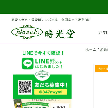
内
容
を
激安メガネ・最安値レンズ交換 全国ネット販売OK
ス
キ
お知
ッ
プ
ホーム
/
通販
セー