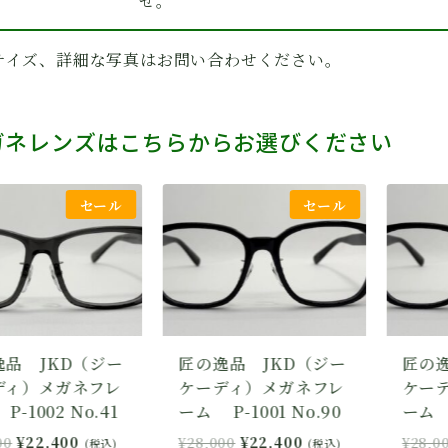
せ。
サイズ、詳細な写真はお問い合わせください。
ガネレンズはこちらからお選びください
セール
セール
匠の逸品 JKD（ジー
匠の逸品 JKD（ジー
ケーディ）メガネフレ
ケーディ）メガネフレ
ーム P-1001 No.90
ーム P-1001 No.90
元
現
元
現
¥
28,000
¥
22,400
¥
28,000
¥
22,400
(税込)
(税込)