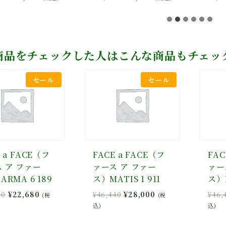
の
在
の
在
価
の
価
の
格
価
格
価
は
格
は
格
¥28,000
は
¥28,000
は
商品をチェックした人はこんな商品もチェッ
で
¥22,400
で
¥22,400
し
で
し
で
セール
セール
た。
す。
た。
す。
 a FACE（フ
FACE a FACE（フ
FAC
 ア ファー
ァース ア ファー
ァー
ARMA 6 189
ス）MATIS 1 911
ス）N
元
現
元
現
00
¥
22,680
¥
46,440
¥
28,000
¥
46,
(税
(税
の
在
の
在
込)
込)
価
の
価
の
格
価
格
価