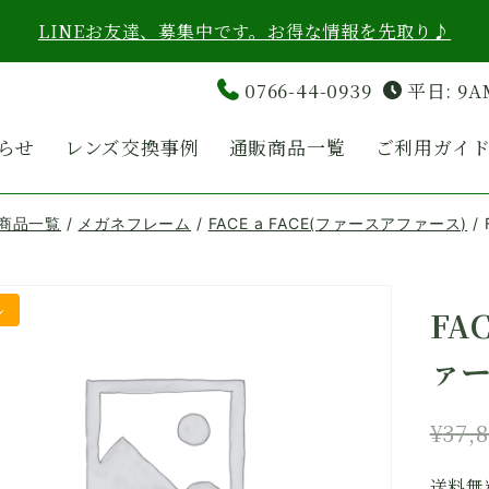
LINEお友達、募集中です。お得な情報を先取り♪
0766-44-0939
平日: 9A
らせ
レンズ交換事例
通販商品一覧
ご利用ガイ
商品一覧
/
メガネフレーム
/
FACE a FACE(ファースアファース)
/
ル
FA
ァー
¥
37,
送料無