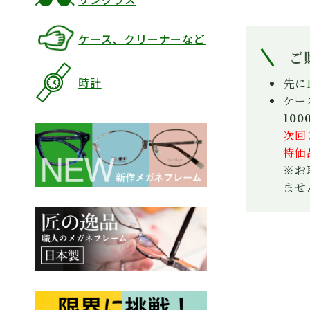
ケース、クリーナーなど
ご
時計
先に
ケー
10
次回
特価
※お
ませ