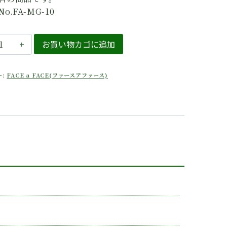
価
の
o.FA-MG-10
格
価
は
格
ACE
お買い物カゴに追加
¥37,800
は
ACE（フ
で
¥22,680
ー:
FACE a FACE(ファースアファース)
し
で
た。
す。
）
ARMA
87