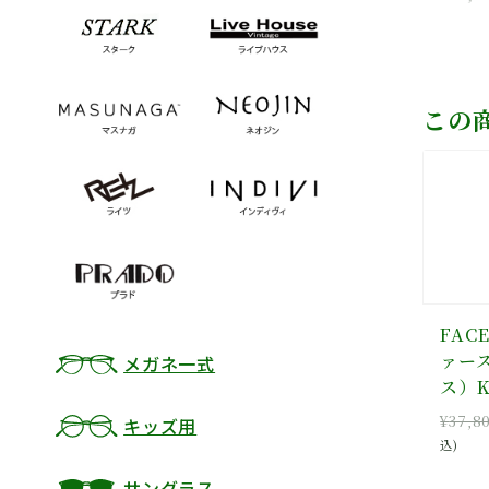
価
の
の
在
格
価
価
の
は
格
格
価
¥17,600
は
は
格
で
¥8,800
¥28,000
は
この
し
で
0
で
¥22,400
た。
す。
し
で
た。
す。
FACE
ァース
メガネ一式
ス）K
¥
37,8
キッズ用
込)
サングラス