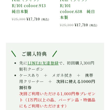
R/101 coloor.913
R/101
純日本製
coloor.638 純日
本製
元
現
¥
25,300
¥
17,710
(税込)
の
在
元
現
¥
25,300
¥
17,710
(税込)
価
の
の
在
格
価
価
の
は
格
格
価
¥25,300
は
は
格
で
¥17,710
¥25,300
は
ご購入特典
し
で
で
¥17,710
た。
す。
し
で
先に
LINEお友達登録
で、初回購入300円
た。
す。
割引クーポン
ケースあり ＋ メガネ拭き ＋ 携帯
用クリーナー ＋
次回に使える1000円
割引券
次回ご利用いただける1,000円券プレゼン
ト（1万円以上の品、バーゲン品・特価品
にもご利用いただけます）