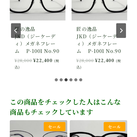
匠の逸品
匠の逸品
JKD（ジーケーデ
JKD（ジーケーデ
ィ）メガネフレー
ィ）メガネフレー
ム P-1001 No.90
ム P-1001 No.90
元
現
元
現
¥
28,000
¥
22,400
¥
28,000
¥
22,400
(税
(税
の
在
の
在
込)
込)
価
の
価
の
格
価
格
価
は
格
は
格
¥28,000
は
¥28,000
は
,400
で
¥22,400
で
¥22,400
この商品をチェックした人はこんな
し
で
し
で
商品もチェックしています
た。
す。
た。
す。
セール
セール