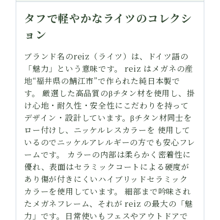
製
タフで軽やかなライツのコレクシ
個
ョン
ブランド名のreiz（ライツ）は、ドイツ語の
「魅力」という意味です。 reiz はメガネの産
地“福井県の鯖江市”で作られた純日本製で
す。 厳選した高品質のβチタン材を使用し、掛
け心地・耐久性・安全性にこだわりを持って
デザイン・設計しています。βチタン材同士を
ロー付けし、ニッケルレスカラーを 使用して
いるのでニッケルアレルギーの方でも安心フレ
ームです。 カラーの内部は柔らかく密着性に
優れ、表面はセラミックコートによる硬度が
あり傷が付きにくいハイブリッドセラミック
カラーを使用しています。 細部まで吟味され
たメガネフレーム、それが reiz の最大の「魅
力」です。日常使いもフェスやアウトドアで