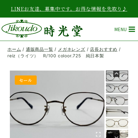
内
LINEお友達、募集中です。お得な情報を先取り♪
容
を
ス
MENU
キ
ッ
プ
ホーム
/
通販商品一覧
/
メガネレンズ
/
店長おすすめ
/
reiz（ライツ） R/100 coloor.725 純日本製
セール