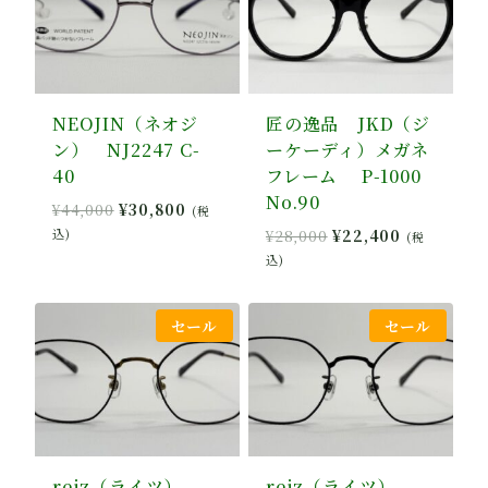
NEOJIN（ネオジ
匠の逸品 JKD（ジ
ン） NJ2247 C-
ーケーディ）メガネ
40
フレーム P-1000
No.90
元
現
¥
44,000
¥
30,800
(税
の
在
元
現
込)
¥
28,000
¥
22,400
(税
価
の
の
在
込)
格
価
価
の
は
格
格
価
¥44,000
は
セール
セール
は
格
で
¥30,800
¥28,000
は
し
で
で
¥22,400
た。
す。
し
で
た。
す。
reiz（ライツ）
reiz（ライツ）