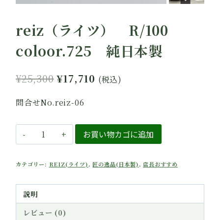
reiz（ライツ） R/100
coloor.725 純日本製
元
現
¥
25,300
¥
17,710
(税込)
の
在
問合せNo.reiz-06
価
の
格
価
reiz（ラ
お買い物カゴに追加
は
格
イ
ツ）
¥25,300
は
カテゴリー:
REIZ(ライツ)
,
匠の逸品(日本製)
,
店長おすすめ
R/100
で
¥17,710
coloor.725
し
で
純
説明
た。
す。
日
レビュー (0)
本